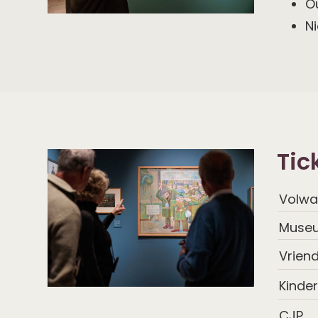
O
Over
Ni
Workum
Tic
Volwa
Museu
Vriend
Kinder
CJP