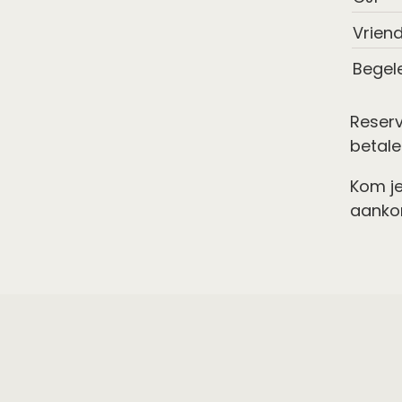
Vrien
Begel
Reserv
betale
Kom je
aankon
Toe