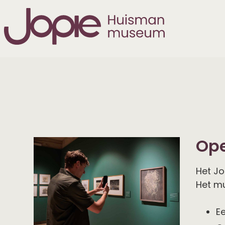
Openingstijden
Tickets
&
prijzen
Toegankelijkheid
Museumcafé
Ope
Museumwinkel
&
Het Jo
webshop
Het mu
Route
&
E
bereikbaarheid