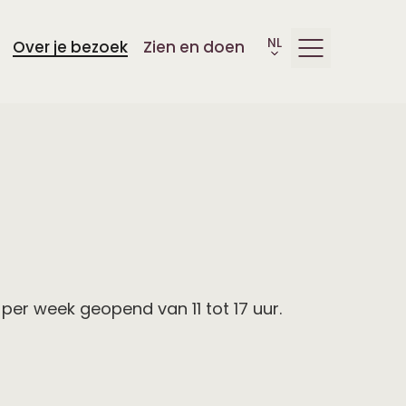
Over je bezoek
Zien en doen
er week geopend van 11 tot 17 uur.